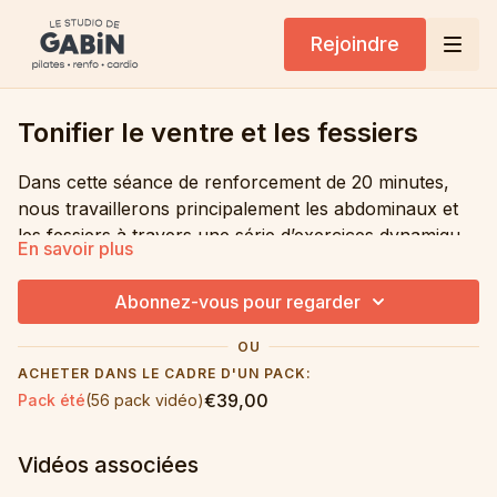
Rejoindre
Tonifier le ventre et les fessiers
Dans cette séance de renforcement de 20 minutes,
nous travaillerons principalement les abdominaux et
les fessiers à travers une série d’exercices dynamiques
En savoir plus
réalisés debout puis sur tapis. Une séance de niveau
modéré pour développer la tonicité, renforcer le
Abonnez-vous pour regarder
centre du corps et gagner en stabilité.
OU
ACHETER DANS LE CADRE D'UN PACK:
€39,00
Pack été
(56 pack vidéo)
Vidéos associées