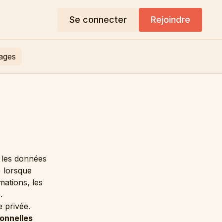
Se connecter
Rejoindre
nages
r les données
) lorsque
mations, les
.
 privée.
onnelles