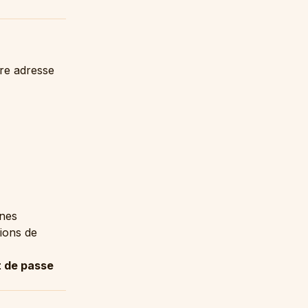
tre adresse
ines
tions de
 de passe