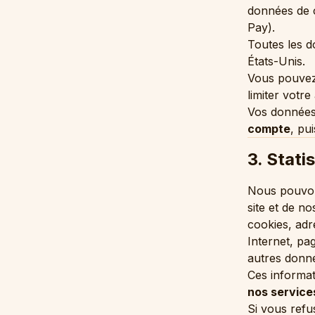
données de c
Pay).
Toutes les d
États-Unis.
Vous pouvez 
limiter votr
Vos données
compte
, pu
3. Stati
Nous pouvons
site et de no
cookies, adre
Internet, pa
autres donné
Ces informat
nos service
Si vous refu