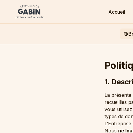
Accueil
B
Politi
1. Descr
La présente 
recueillies 
vous utilise
types de don
L’Entreprise
Nous
ne lou