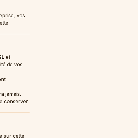
reprise, vos
ette
SL
et
ité de vos
ent
a jamais.
le conserver
e sur cette