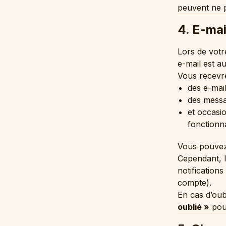
peuvent ne p
4. E-mai
Lors de votr
e-mail est a
Vous recevre
des e-mai
des messa
et occasi
fonctionna
Vous pouve
Cependant, l
notification
compte).
En cas d’oubl
oublié »
pour