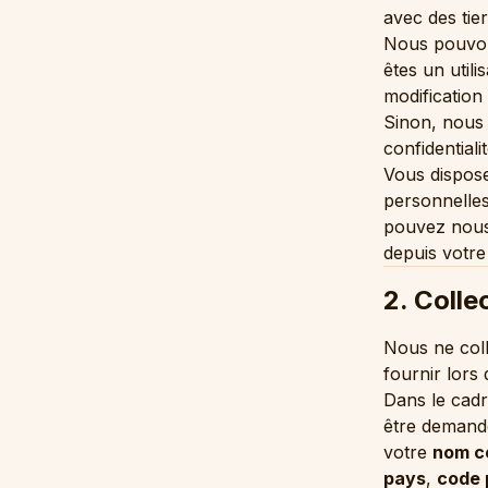
avec des tie
Nous pouvons
êtes un util
modification
Sinon, nous 
confidential
Vous dispose
personnelles
pouvez nous 
depuis votre
2. Colle
Nous ne col
fournir lors 
Dans le cadre
être demandé
votre
nom c
pays
,
code 