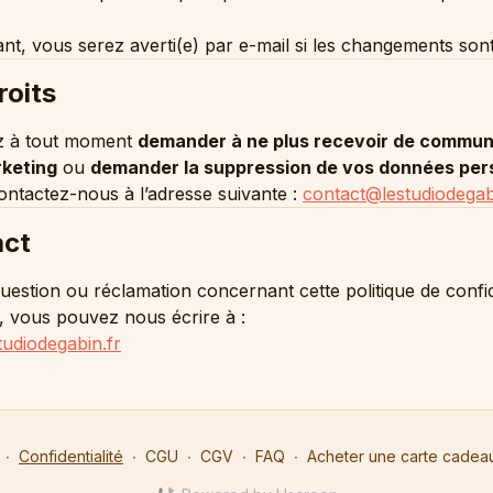
nt, vous serez averti(e) par e-mail si les changements son
roits
z à tout moment
demander à ne plus recevoir de commun
rketing
ou
demander la suppression de vos données per
ontactez-nous à l’adresse suivante :
contact@lestudiodegab
act
uestion ou réclamation concernant cette politique de confid
, vous pouvez nous écrire à :
udiodegabin.fr
∙
Confidentialité
∙
CGU
∙
CGV
∙
FAQ
∙
Acheter une carte cadea