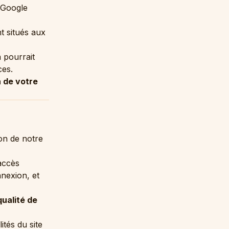
 Google
t situés aux
 pourrait
ces.
n de votre
ion de notre
’accès
nnexion, et
qualité de
ités du site