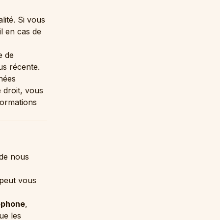
lité. Si vous
il en cas de
e de
us récente.
nnées
 droit, vous
formations
 de nous
l peut vous
éphone
,
ue les