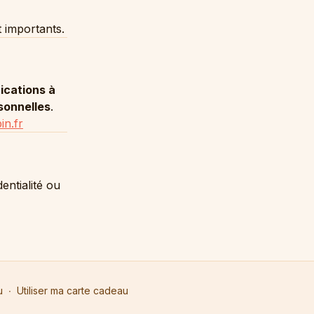
t importants.
ications à
sonnelles
.
in.fr
entialité ou
u
∙
Utiliser ma carte cadeau