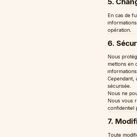
5. Chang
En cas de fus
informations
opération.
6. Sécur
Nous protég
mettons en œ
informations
Cependant, a
sécurisée.
Nous ne pouv
Nous vous r
confidentiel
7. Modif
Toute modific